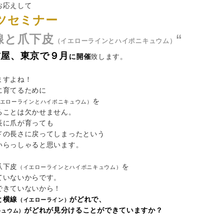
お応えして
ツセミナー
線と爪下皮
“
（イエローラインとハイポニキュウム）
古屋、東京で９月
に開催
致します。
ますよね！
に育てるために
を
エローラインとハイポニキュウム）
ることは欠かせません。
長に爪が育っても
ドの長さに戻ってしまったという
いらっしゃると思います。
爪下皮
を
（イエローラインとハイポニキュウム）
ていないからです。
できていないから！
と横線
がどれで、
（イエローライン）
がどれが見分けることができていますか？
キュウム）