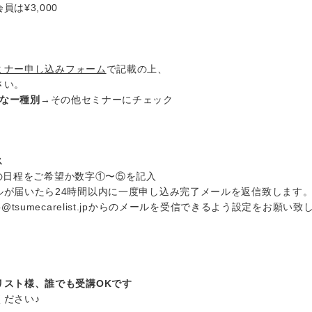
員は¥3,000
ミナー申し込みフォーム
で記載の上、
さい。
みなー種別→
その他セミナーにチェック
ス
の日程をご希望か数字①〜⑤を記入
ルが届いたら24時間以内に一度申し込み完了メールを返信致します
o@tsumecarelist.jpからのメールを受信できるよう設定をお願い致
リスト様、誰でも受講OKです
ください♪