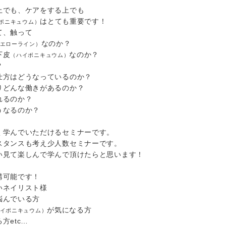
上でも、ケアをする上でも
はとても重要です！
ポニキュウム）
て、触って
なのか？
エローライン）
下皮
なのか？
（ハイポニキュウム）
？
仕方はどうなっているのか？
りどんな働きがあるのか？
れるのか？
うなるのか？
く学んでいただけるセミナーです。
スタンスも考え少人数セミナーです。
い見て楽しんで学んで頂けたらと思います！
講可能です！
いネイリスト様
悩んでいる方
が気になる方
イポニキュウム）
方etc…