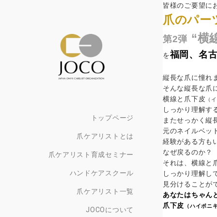
皆様のご要望に
爪のパー
“横
第2弾
福岡、名
を
縦長な爪に憧れ
そんな縦長な爪
横線と爪下皮
（イ
しっかり理解す
トップページ
またせっかく縦
元のネイルベッ
爪ケアリストとは
経験がある方も
なぜ戻るのか？
爪ケアリスト育成セミナー
それは、横線と
ハンドケアスクール
しっかり理解し
見分けることが
爪ケアリスト一覧
あなたはちゃん
爪下皮
（ハイポニ
JOCOについて