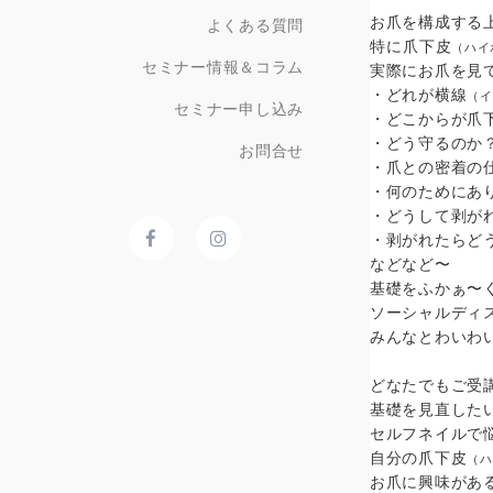
お爪を構成する
よくある質問
特に爪下皮
（ハイ
セミナー情報＆コラム
実際にお爪を見
・どれが横線
（イ
セミナー申し込み
・どこからが爪
・どう守るのか
お問合せ
・爪との密着の
・何のためにあ
・どうして剥が
・剥がれたらど
などなど〜
基礎をふかぁ〜
ソーシャルディ
みんなとわいわ
どなたでもご受
基礎を見直した
セルフネイルで
自分の爪下皮
（ハ
お爪に興味がある