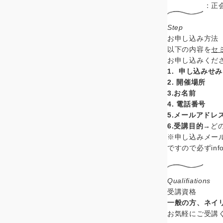
：正会
Step
お申し込み方法
以下の内容を
セ
お申し込みくだ
1. 申し込みせ
2. 開催場所
3.
お名前
4.
電話番号
5.メールアドレ
6.受講目的→
ど
※申し込みメー
ですので必ずinf
Qualifiations
受講資格
一般の方、ネイ
お気軽にご受講