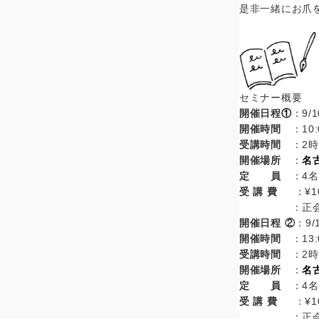
是非一緒にお爪
セミナー概要
開催日程
①
：9/1
開催時間
：10:
受講時間
：2
開催場所
：
名
定 員
：4名
受 講 費
：¥1
：正会
開催日程 ②
：9/
開催時間
：13:
受講時間
：2
開催場所
：
名
定 員
：4名
受 講 費
：¥1
：正会