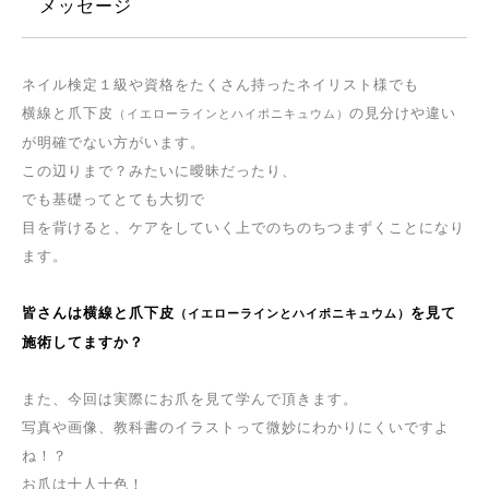
メッセージ
ネイル検定１級や資格をたくさん持ったネイリスト様でも
横線と爪下皮
の見分けや違い
（イエローラインとハイポニキュウム）
が明確でない方がいます。
この辺りまで？みたいに曖昧だったり、
でも基礎ってとても大切で
目を背けると、ケアをしていく上でのちのちつまずくことになり
ます。
皆さんは横線と爪下皮
を見て
（イエローラインとハイポニキュウム）
施術してますか？
また、今回は実際にお爪を見て学んで頂きます。
写真や画像、教科書のイラストって微妙にわかりにくいですよ
ね！？
お爪は十人十色！