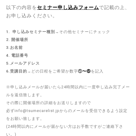
以下の内容を
セミナー申し込みフォーム
で記載の上、
お申し込みください。
1. 申し込みセミナー種別→
その他セミナーにチェック
2. 開催場所
3.
お名前
4.
電話番号
5.メールアドレス
6.受講目的→
どの日程をご希望か数字
①〜⑥
を記入
※申し込みメールが届いたら24時間以内に一度申し込み完了メー
ルを返信致します。
その際に開催場所の詳細をお送りしますので
必ずinfo@tsumecarelist.jpからのメールを受信できるよう設定
をお願い致します。
(24時間以内にメールが届かない方はお手数ですがご連絡下さ
い。)