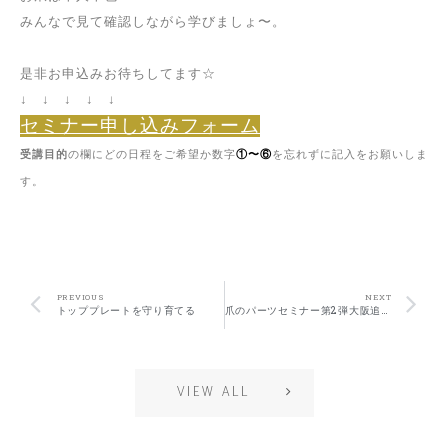
みんなで見て確認しながら学びましょ〜。
是非お申込みお待ちしてます☆
↓ ↓ ↓ ↓ ↓
セミナー申し込みフォーム
受講目的
の欄にどの日程をご希望か数字
①〜⑥
を忘れずに記入をお願いしま
す。
PREVIOUS
NEXT
トッププレートを守り育てる
爪のパーツセミナー第2弾大阪追加
VIEW ALL